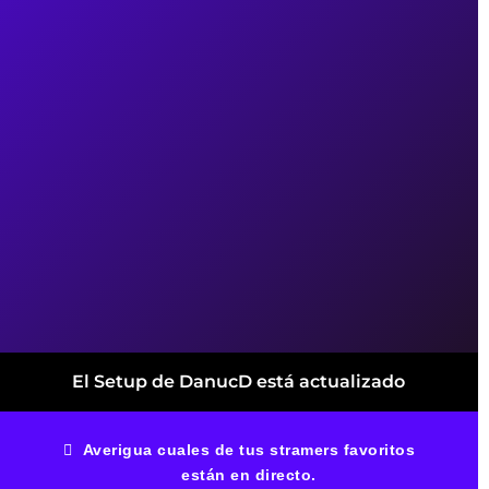
El Setup de DanucD está actualizado
Averigua cuales de tus stramers favoritos
están en directo.