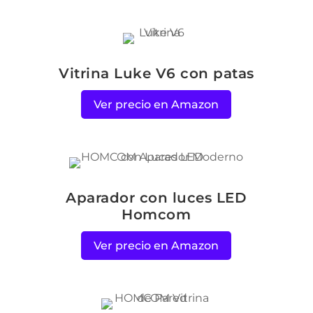
Vitrina Luke V6 con patas
Ver precio en Amazon
Aparador con luces LED
Homcom
Ver precio en Amazon