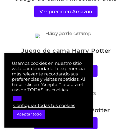
Ver precio en Amazon
Juego de cama Harry Potter
Stamp
Usamos cookies en nuestro sitio
web para brindarle la experiencia
Ver precio en Amazon
más relevante recordando sus
preferencias y visitas repetidas. Al
hacer clic en "Aceptar", acepta el
uso de TODAS las cookies.
Configurar todas tus cookies
Funda nórdica Harry Potter
Aceptar todo
Ver precio en Amazon