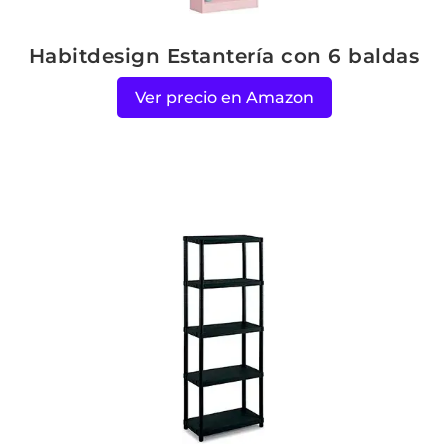
Habitdesign Estantería con 6 baldas
Ver precio en Amazon