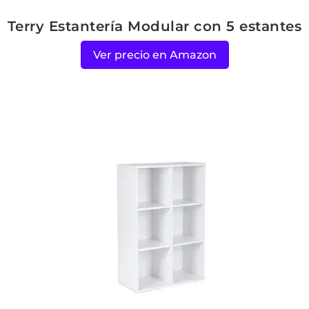
Terry Estantería Modular con 5 estantes
Ver precio en Amazon