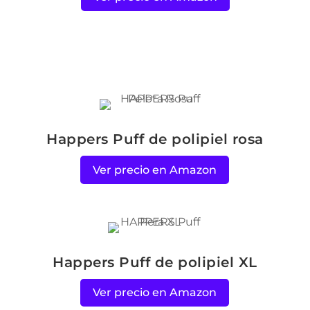
Happers Puff de polipiel rosa
Ver precio en Amazon
Happers Puff de polipiel XL
Ver precio en Amazon