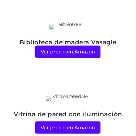
Biblioteca de madera Vasagle
Ver precio en Amazon
Vitrina de pared con iluminación
Ver precio en Amazon