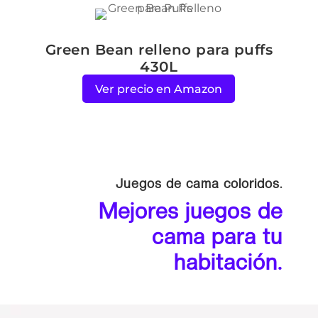
Green Bean relleno para puffs
430L
Ver precio en Amazon
Juegos de cama coloridos.
Mejores juegos de
cama para tu
habitación.