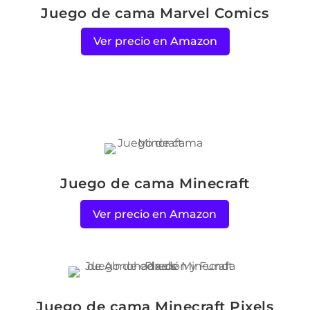
Juego de cama Marvel Comics
Ver precio en Amazon
Juego de cama Minecraft
Ver precio en Amazon
Juego de cama Minecraft Pixels