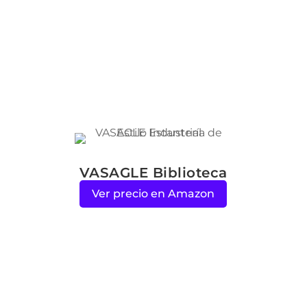
VASAGLE Biblioteca
Ver precio en Amazon