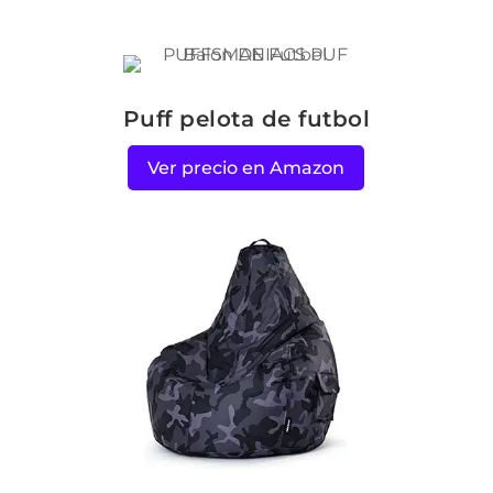
Puff pelota de futbol
Ver precio en Amazon