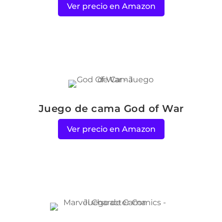
Ver precio en Amazon
Juego de cama God of War
Ver precio en Amazon