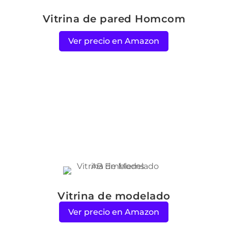
Vitrina de pared Homcom
Ver precio en Amazon
Vitrina de modelado
Ver precio en Amazon