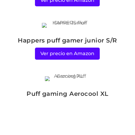
Ver precio en Amazon
Happers puff gamer junior S/R
Ver precio en Amazon
Puff gaming Aerocool XL