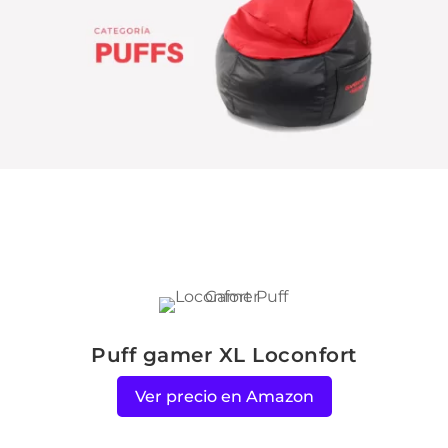
Puff gamer XL Loconfort
Ver precio en Amazon