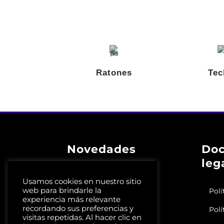
Ratones
Tec
Novedades
Do
leg
Crea tu propio
Setup
Usamos cookies en nuestro sitio
web para brindarle la
Polí
Los mejores streamers
experiencia más relevante
recordando sus preferencias y
Polí
Los mejores accesorios
visitas repetidas. Al hacer clic en