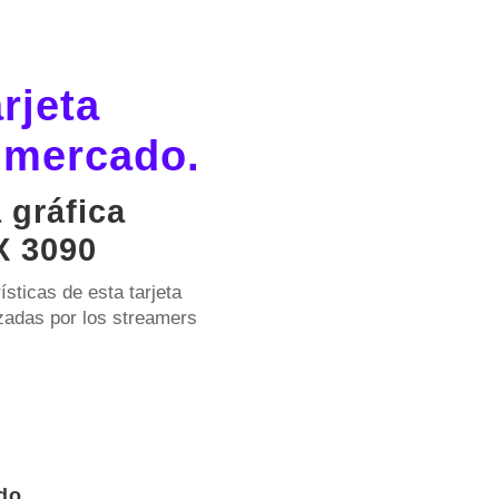
rjeta
l mercado.
 gráfica
 3090
sticas de esta tarjeta
izadas por los streamers
do.