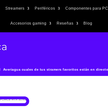
Streamers
Periféricos
Componentes para P
Accesorios gaming
Reseñas
Blog
ca
Averiagua cuales de tus stramers favoritos están en directo