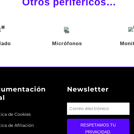
Otros periféricos…
lado
Micrófonos
Moni
cumentación
Newsletter
al
tica de Cookies
tica de Afiliación
RESPETAMOS TU
PRIVACIDAD.