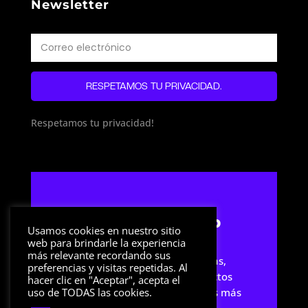
Newsletter
RESPETAMOS TU PRIVACIDAD.
Respetamos tu privacidad!
Streamer Setup
Usamos cookies en nuestro sitio
web para brindarle la experiencia
más relevante recordando sus
Sitio web dedicado a noticias,
preferencias y visitas repetidas. Al
artículos y reviews de productos
hacer clic en "Aceptar", acepta el
relacionados con los streamers más
uso de TODAS las cookies.
famosos.