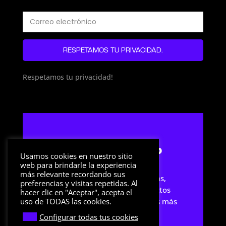
RESPETAMOS TU PRIVACIDAD.
Respetamos tu privacidad!
Streamer Setup
Usamos cookies en nuestro sitio
web para brindarle la experiencia
más relevante recordando sus
Sitio web dedicado a noticias,
preferencias y visitas repetidas. Al
artículos y reviews de productos
hacer clic en "Aceptar", acepta el
relacionados con los streamers más
uso de TODAS las cookies.
famosos.
Configurar todas tus cookies