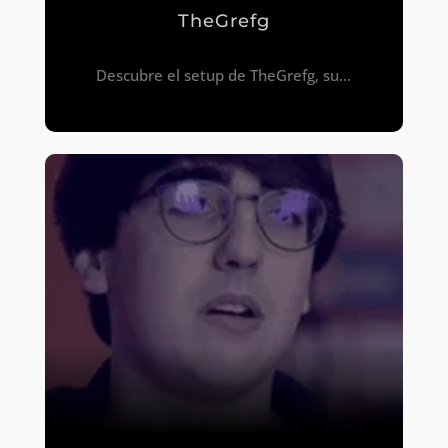
TheGrefg
Descubre el setup de TheGrefg, su...