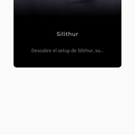
Silithur
Descubre el setup de Silithur, su...