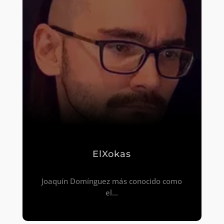
ElXokas
Joaquín Domínguez más conocido como
el...