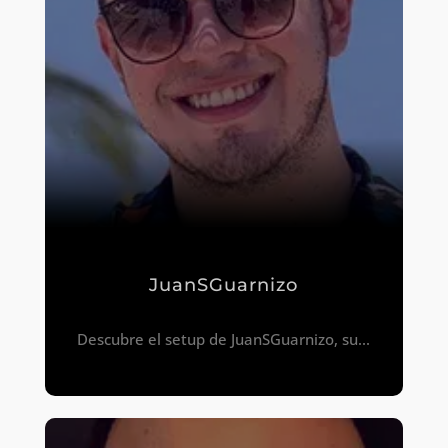
JuanSGuarnizo
Descubre el setup de JuanSGuarnizo, su...