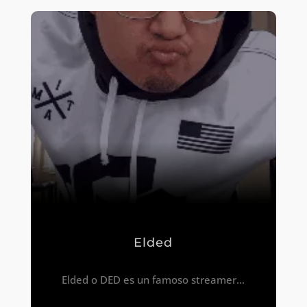
Elded
Elded o DED es un famoso streamer...