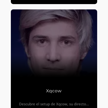
Xqcow
Descubre el setup de Xqcow, su directo...