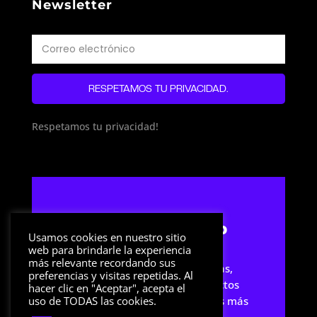
Newsletter
RESPETAMOS TU PRIVACIDAD.
Respetamos tu privacidad!
Streamer Setup
Usamos cookies en nuestro sitio
web para brindarle la experiencia
más relevante recordando sus
Sitio web dedicado a noticias,
preferencias y visitas repetidas. Al
artículos y reviews de productos
hacer clic en "Aceptar", acepta el
relacionados con los streamers más
uso de TODAS las cookies.
famosos.