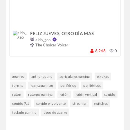
FELIZ JUEVES, OTRO DÍA MAS
aldo_geo
The Choicer Voicer
6,248
0
agarres
anti-ghosting
auriculares gaming
elxokas
fornite
juansguarnizo
periférico
periféricos
raton
ratones gaming
ratón
ratón vertical
sonido
sonido 7.1
sonido envolvente
streamer
switches
teclado gaming
tipos de agarre